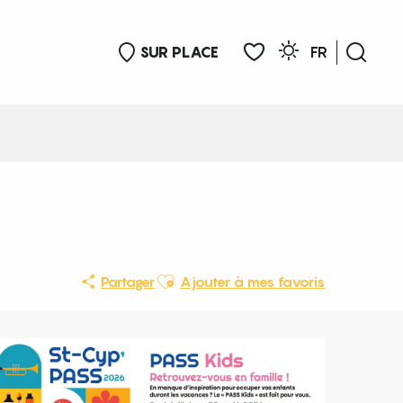
SUR PLACE
FR
Rech
Voir les favoris
Ajouter aux favoris
Partager
Ajouter à mes favoris