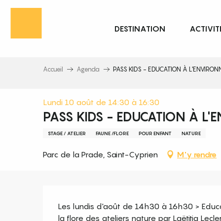
Aller
au
DESTINATION
ACTIVIT
contenu
principal
Accueil
Agenda
PASS KIDS - EDUCATION À L'ENVIRO
Lundi 10 août de 14:30 à 16:30
PASS KIDS - EDUCATION À L
STAGE / ATELIER
FAUNE /FLORE
POUR ENFANT
NATURE
Parc de la Prade, Saint-Cyprien
M'y rendre
Description
Les lundis d'août de 14h30 à 16h30 > Educat
la flore des ateliers nature par Laëtitia Lecler