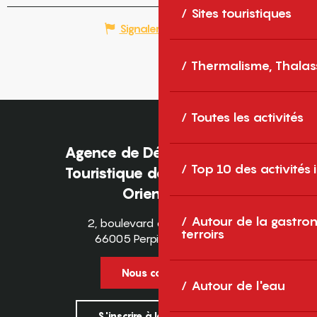
Sites touristiques
Signaler une erreur
Thermalisme, Thalas
Toutes les activités
Agence de Développement
Top 10 des activités
Touristique des Pyrénées-
Orientales
Autour de la gastron
2, boulevard des Pyrénées
terroirs
66005 Perpignan Cedex
Nous contacter
Autour de l'eau
S'inscrire à la newsletter