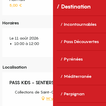
5,00 €
Destination
Horaires
Incontournables
Le 11 août 2026
Pass Découvertes
10:00 à 12:00
Pyrénées
Localisation
Méditerranée
PASS KIDS - SENTIERS CREATIFS
Collections de Saint-Cyprien, Saint-Cyprien
Perpignan
M'y rendre