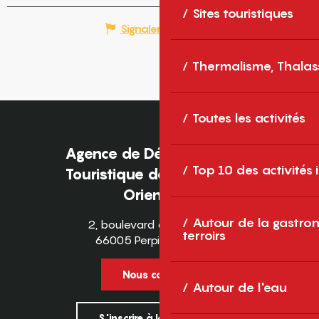
Sites touristiques
Signaler une erreur
Thermalisme, Thalas
Toutes les activités
Agence de Développement
Top 10 des activités
Touristique des Pyrénées-
Orientales
Autour de la gastron
2, boulevard des Pyrénées
terroirs
66005 Perpignan Cedex
Nous contacter
Autour de l'eau
S'inscrire à la newsletter