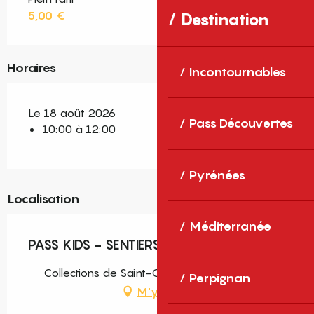
5,00 €
Destination
Horaires
Incontournables
Le 18 août 2026
Pass Découvertes
10:00 à 12:00
Pyrénées
Localisation
Méditerranée
PASS KIDS - SENTIERS CREATIFS
Collections de Saint-Cyprien, Saint-Cyprien
Perpignan
M'y rendre