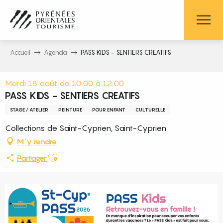
Aller
au
contenu
principal
Accueil
Agenda
PASS KIDS - SENTIERS CREATIFS
Mardi 18 août de 10:00 à 12:00
PASS KIDS - SENTIERS CREATIFS
STAGE / ATELIER
PEINTURE
POUR ENFANT
CULTURELLE
Collections de Saint-Cyprien, Saint-Cyprien
M'y rendre
Ajouter aux favoris
Partager