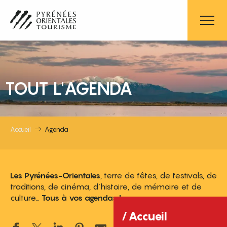
Aller
au
contenu
principal
TOUT L'AGENDA
Accueil
Agenda
Les Pyrénées-Orientales
, terre de fêtes, de festivals, de
traditions, de cinéma, d’histoire, de mémoire et de
culture…
Tous à vos agendas !
Accueil