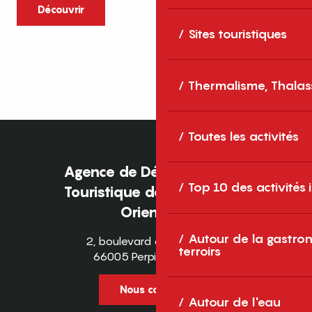
caractère et grands espaces naturels, les
Découvrir
Pyrénées-Orientales sont une destination
Sites touristiques
idéale pour partager des moments en
famille tout au long...
Thermalisme, Thalas
Toutes les activités
Agence de Développement
Top 10 des activités
Touristique des Pyrénées-
Orientales
Autour de la gastron
2, boulevard des Pyrénées
terroirs
66005 Perpignan Cedex
Nous contacter
Autour de l'eau