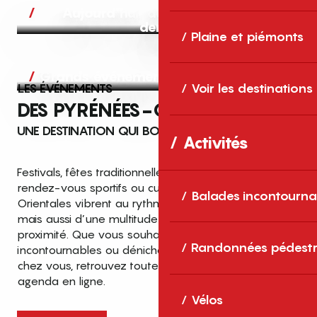
Aujourd’hui, demain et après-
demain
Plaine et piémonts
Grands événements
LES ÉVÉNEMENTS
Voir les destinations
DES PYRÉNÉES-ORIENTALES
UNE DESTINATION QUI BOUGE TOUTE L’ANNÉE
Activités
Festivals, fêtes traditionnelles, concerts, expositions,
rendez-vous sportifs ou culturels… les Pyrénées-
Balades incontourna
Orientales vibrent au rythme de grands temps forts
mais aussi d’une multitude d’événements de
proximité. Que vous souhaitiez vivre les
Top des événements et sorties
Randonnées pédestr
incontournables ou dénicher des sorties près de
en famille
chez vous, retrouvez toutes les infos dans notre
cet été dans les Pyrénées-Orientales
agenda en ligne.
!
Vélos
Entre mer Méditerranée, villages de