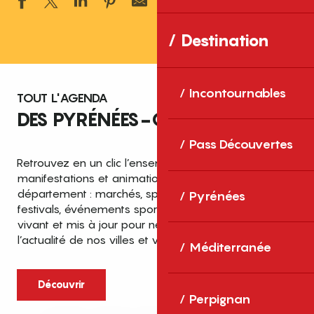
Ajouter aux 
Destination
Incontournables
TOUT L'AGENDA
DES PYRÉNÉES-ORIENTALES
Pass Découvertes
Retrouvez en un clic l’ensemble des fêtes,
manifestations et animations recensées dans le
département : marchés, spectacles, expositions,
Pyrénées
festivals, événements sportifs et culturels… un agenda
vivant et mis à jour pour ne rien manquer de
l’actualité de nos villes et villages.
Méditerranée
Découvrir
Perpignan