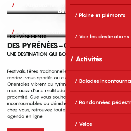
Aujourd’hui, demain et après-
demain
Plaine et piémonts
Grands événements
LES ÉVÉNEMENTS
Voir les destinations
DES PYRÉNÉES-ORIENTALES
UNE DESTINATION QUI BOUGE TOUTE L’ANNÉE
Activités
Festivals, fêtes traditionnelles, concerts, expositions,
rendez-vous sportifs ou culturels… les Pyrénées-
Balades incontourna
Orientales vibrent au rythme de grands temps forts
mais aussi d’une multitude d’événements de
proximité. Que vous souhaitiez vivre les
Top des événements et sorties
Randonnées pédestr
incontournables ou dénicher des sorties près de
en famille
chez vous, retrouvez toutes les infos dans notre
cet été dans les Pyrénées-Orientales
agenda en ligne.
!
Vélos
Entre mer Méditerranée, villages de