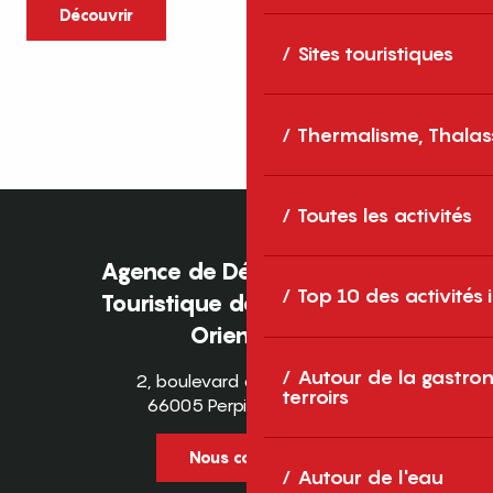
caractère et grands espaces naturels, les
Découvrir
Pyrénées-Orientales sont une destination
Sites touristiques
idéale pour partager des moments en
famille tout au long...
Thermalisme, Thalas
Toutes les activités
Agence de Développement
Top 10 des activités
Touristique des Pyrénées-
Orientales
Autour de la gastron
2, boulevard des Pyrénées
terroirs
66005 Perpignan Cedex
Nous contacter
Autour de l'eau