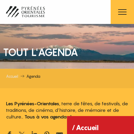
Aller
au
contenu
principal
TOUT L'AGENDA
Accueil
Agenda
Les Pyrénées-Orientales
, terre de fêtes, de festivals, de
traditions, de cinéma, d’histoire, de mémoire et de
culture…
Tous à vos agendas !
Accueil