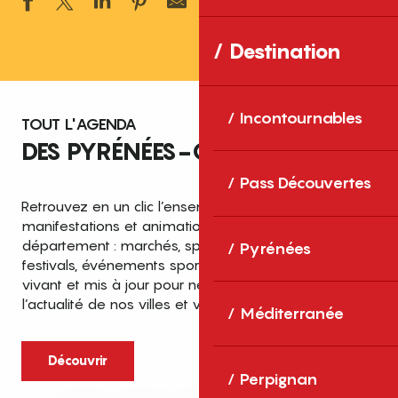
Ajouter aux 
Destination
Incontournables
TOUT L'AGENDA
DES PYRÉNÉES-ORIENTALES
Pass Découvertes
Retrouvez en un clic l’ensemble des fêtes,
manifestations et animations recensées dans le
département : marchés, spectacles, expositions,
Pyrénées
festivals, événements sportifs et culturels… un agenda
vivant et mis à jour pour ne rien manquer de
l’actualité de nos villes et villages.
Méditerranée
Découvrir
Perpignan