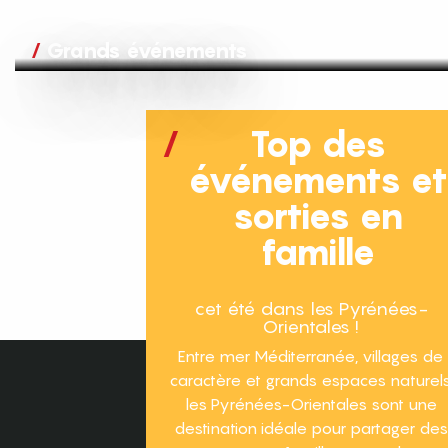
Grands événements
Top des
événements e
sorties en
famille
cet été dans les Pyrénées-
Orientales !
Entre mer Méditerranée, villages de
caractère et grands espaces naturels
les Pyrénées-Orientales sont une
destination idéale pour partager des