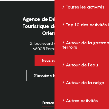
Toutes les activités
Agence de Développement
Top 10 des activités
Touristique des Pyrénées-
Orientales
Autour de la gastron
2, boulevard des Pyrénées
terroirs
66005 Perpignan Cedex
Nous contacter
Autour de l'eau
S'inscrire à la newsletter
Autour de la neige
Autres activités
France
Europe