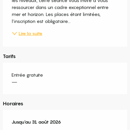
les niveaux, cette séance vous invite à vous 
ressourcer dans un cadre exceptionnel entre 
mer et horizon. Les places étant limitées, 
l’inscription est obligatoire...
Lire la suite
Tarifs
Entrée gratuite
—
Horaires
Du
Jusqu'au
1 juillet 2026
31 août 2026
au
31 août 2026