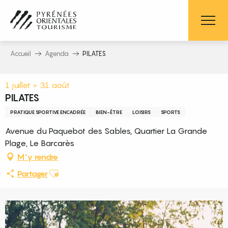
Aller
au
contenu
principal
Accueil
Agenda
PILATES
1 juillet > 31 août
PILATES
PRATIQUE SPORTIVE ENCADRÉE
BIEN-ÊTRE
LOISIRS
SPORTS
Avenue du Paquebot des Sables, Quartier La Grande
Plage, Le Barcarès
M'y rendre
Ajouter aux favoris
Partager