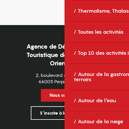
Thermalisme, Thalas
Toutes les activités
Agence de Développement
Top 10 des activités
Touristique des Pyrénées-
Orientales
Autour de la gastron
2, boulevard des Pyrénées
terroirs
66005 Perpignan Cedex
Nous contacter
Autour de l'eau
S'inscrire à la newsletter
Autour de la neige