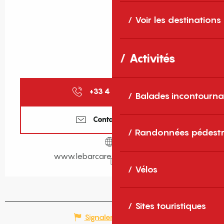
Voir les destinations
Activités
+33 4 68 86 16
▒▒
Balades incontourna
Contactez-nous
Randonnées pédestr
www.lebarcares-tourisme.com
Vélos
Sites touristiques
Signaler une erreur