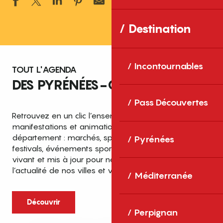
Ajouter aux 
Destination
Incontournables
TOUT L'AGENDA
DES PYRÉNÉES-ORIENTALES
Pass Découvertes
Retrouvez en un clic l’ensemble des fêtes,
manifestations et animations recensées dans le
département : marchés, spectacles, expositions,
Pyrénées
festivals, événements sportifs et culturels… un agenda
vivant et mis à jour pour ne rien manquer de
l’actualité de nos villes et villages.
Méditerranée
Découvrir
Perpignan