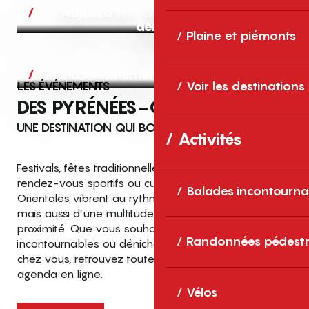
Aujourd’hui, demain et après-
demain
Plaine et piémonts
Grands événements
LES ÉVÉNEMENTS
Voir les destinations
DES PYRÉNÉES-ORIENTALES
UNE DESTINATION QUI BOUGE TOUTE L’ANNÉE
Activités
Festivals, fêtes traditionnelles, concerts, expositions,
rendez-vous sportifs ou culturels… les Pyrénées-
Balades incontourna
Orientales vibrent au rythme de grands temps forts
mais aussi d’une multitude d’événements de
proximité. Que vous souhaitiez vivre les
Top des événements et sorties
Randonnées pédestr
incontournables ou dénicher des sorties près de
en famille
chez vous, retrouvez toutes les infos dans notre
cet été dans les Pyrénées-Orientales
agenda en ligne.
!
Vélos
Entre mer Méditerranée, villages de