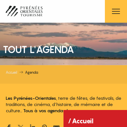
Aller
au
contenu
principal
TOUT L'AGENDA
Accueil
Agenda
Les Pyrénées-Orientales
, terre de fêtes, de festivals, de
traditions, de cinéma, d’histoire, de mémoire et de
culture…
Tous à vos agendas !
Accueil