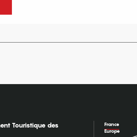
France
nt Touristique des
Europe