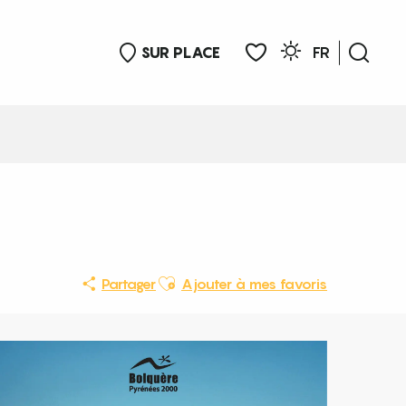
SUR PLACE
FR
Rech
Voir les favoris
Ajouter aux favoris
Partager
Ajouter à mes favoris