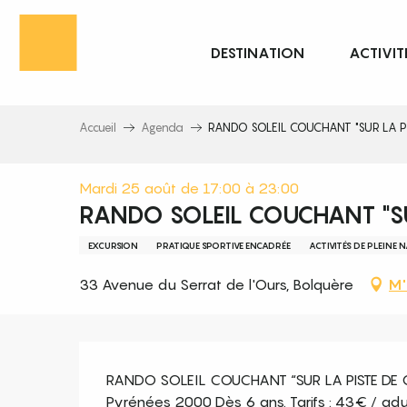
Aller
au
DESTINATION
ACTIVIT
contenu
principal
Accueil
Agenda
RANDO SOLEIL COUCHANT "SUR LA PI
Mardi 25 août de 17:00 à 23:00
RANDO SOLEIL COUCHANT "SU
EXCURSION
PRATIQUE SPORTIVE ENCADRÉE
ACTIVITÉS DE PLEINE 
33 Avenue du Serrat de l'Ours, Bolquère
M'
Description
RANDO SOLEIL COUCHANT “SUR LA PISTE DE C
Pyrénées 2000 Dès 6 ans. Tarifs : 43€ / adul