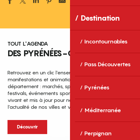
Ajouter aux 
Destination
Incontournables
TOUT L'AGENDA
DES PYRÉNÉES-ORIENTALES
Pass Découvertes
Retrouvez en un clic l’ensemble des fêtes,
manifestations et animations recensées dans le
département : marchés, spectacles, expositions,
Pyrénées
festivals, événements sportifs et culturels… un agenda
vivant et mis à jour pour ne rien manquer de
l’actualité de nos villes et villages.
Méditerranée
Découvrir
Perpignan