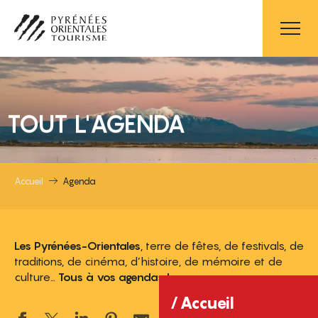
Aller
au
contenu
principal
TOUT L'AGENDA
Accueil
Agenda
Les Pyrénées-Orientales
, terre de fêtes, de festivals, de
traditions, de cinéma, d’histoire, de mémoire et de
culture…
Tous à vos agendas !
Accueil