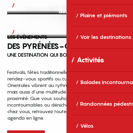
Aujourd’hui, demain et après-
demain
Plaine et piémonts
Grands événements
LES ÉVÉNEMENTS
Voir les destinations
DES PYRÉNÉES-ORIENTALES
UNE DESTINATION QUI BOUGE TOUTE L’ANNÉE
Activités
Festivals, fêtes traditionnelles, concerts, expositions,
rendez-vous sportifs ou culturels… les Pyrénées-
Balades incontourna
Orientales vibrent au rythme de grands temps forts
mais aussi d’une multitude d’événements de
proximité. Que vous souhaitiez vivre les
Top des événements et sorties
Randonnées pédestr
incontournables ou dénicher des sorties près de
en famille
chez vous, retrouvez toutes les infos dans notre
cet été dans les Pyrénées-Orientales
agenda en ligne.
!
Vélos
Entre mer Méditerranée, villages de