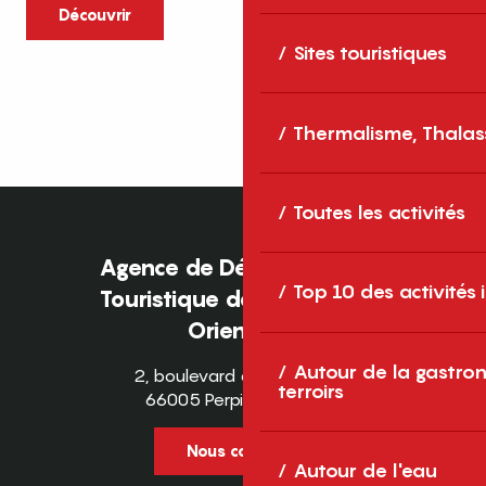
caractère et grands espaces naturels, les
Découvrir
Pyrénées-Orientales sont une destination
Sites touristiques
idéale pour partager des moments en
famille tout au long...
Thermalisme, Thalas
Toutes les activités
Agence de Développement
Top 10 des activités
Touristique des Pyrénées-
Orientales
Autour de la gastron
2, boulevard des Pyrénées
terroirs
66005 Perpignan Cedex
Nous contacter
Autour de l'eau