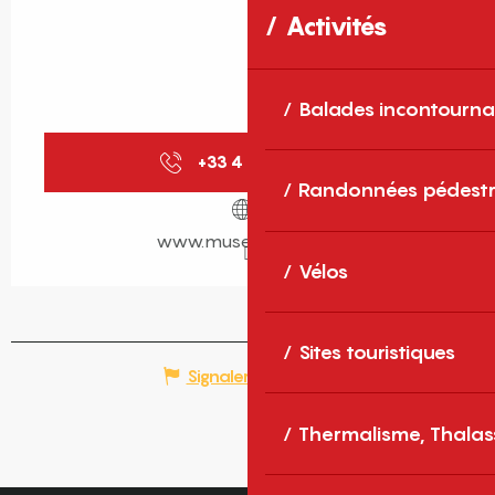
Activités
Balades incontourna
+33 4 68 66 19
▒▒
Randonnées pédestr
www.musee-rigaud.fr
Vélos
Sites touristiques
Signaler une erreur
Thermalisme, Thalas