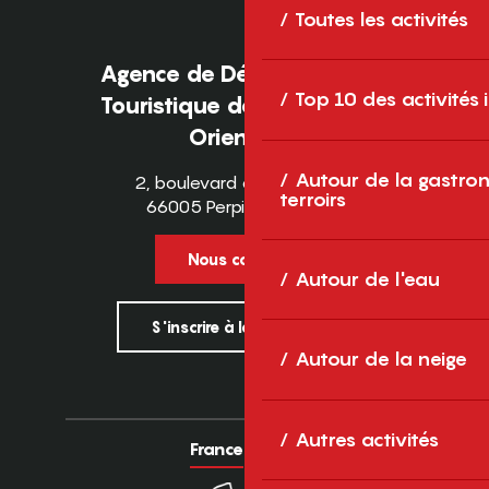
Toutes les activités
Agence de Développement
Top 10 des activités
Touristique des Pyrénées-
Orientales
Autour de la gastron
2, boulevard des Pyrénées
terroirs
66005 Perpignan Cedex
Nous contacter
Autour de l'eau
S'inscrire à la newsletter
Autour de la neige
Autres activités
France
Europe