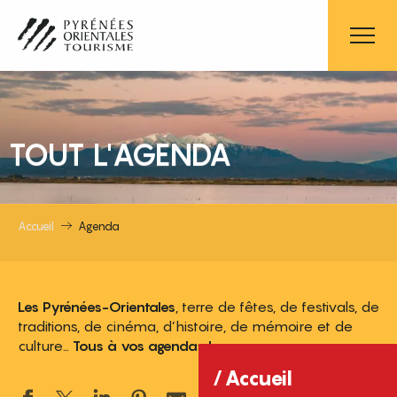
Aller
au
contenu
principal
TOUT L'AGENDA
Accueil
Agenda
Les Pyrénées-Orientales
, terre de fêtes, de festivals, de
traditions, de cinéma, d’histoire, de mémoire et de
culture…
Tous à vos agendas !
Accueil