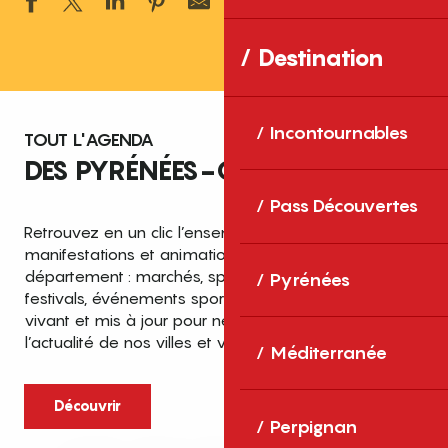
Ajouter aux 
Destination
Incontournables
TOUT L'AGENDA
DES PYRÉNÉES-ORIENTALES
Pass Découvertes
Retrouvez en un clic l’ensemble des fêtes,
manifestations et animations recensées dans le
département : marchés, spectacles, expositions,
Pyrénées
festivals, événements sportifs et culturels… un agenda
vivant et mis à jour pour ne rien manquer de
l’actualité de nos villes et villages.
Méditerranée
Découvrir
Perpignan