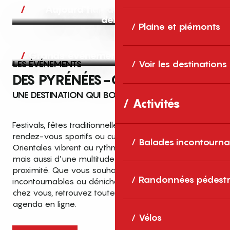
Aujourd’hui, demain et après-
demain
Plaine et piémonts
Grands événements
LES ÉVÉNEMENTS
Voir les destinations
DES PYRÉNÉES-ORIENTALES
UNE DESTINATION QUI BOUGE TOUTE L’ANNÉE
Activités
Festivals, fêtes traditionnelles, concerts, expositions,
rendez-vous sportifs ou culturels… les Pyrénées-
Balades incontourna
Orientales vibrent au rythme de grands temps forts
mais aussi d’une multitude d’événements de
proximité. Que vous souhaitiez vivre les
Top des événements et sorties
Randonnées pédestr
incontournables ou dénicher des sorties près de
en famille
chez vous, retrouvez toutes les infos dans notre
cet été dans les Pyrénées-Orientales
agenda en ligne.
!
Vélos
Entre mer Méditerranée, villages de