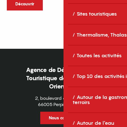
caractère et grands espaces naturels, les
Découvrir
Pyrénées-Orientales sont une destination
Sites touristiques
idéale pour partager des moments en
famille tout au long...
Thermalisme, Thalas
Toutes les activités
Agence de Développement
Top 10 des activités
Touristique des Pyrénées-
Orientales
Autour de la gastron
2, boulevard des Pyrénées
terroirs
66005 Perpignan Cedex
Nous contacter
Autour de l'eau