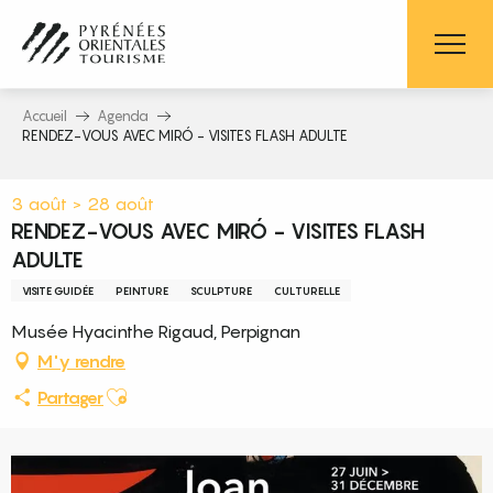
Aller
au
contenu
principal
Accueil
Agenda
RENDEZ-VOUS AVEC MIRÓ - VISITES FLASH ADULTE
3 août > 28 août
RENDEZ-VOUS AVEC MIRÓ - VISITES FLASH
ADULTE
VISITE GUIDÉE
PEINTURE
SCULPTURE
CULTURELLE
Musée Hyacinthe Rigaud, Perpignan
M'y rendre
Ajouter aux favoris
Partager