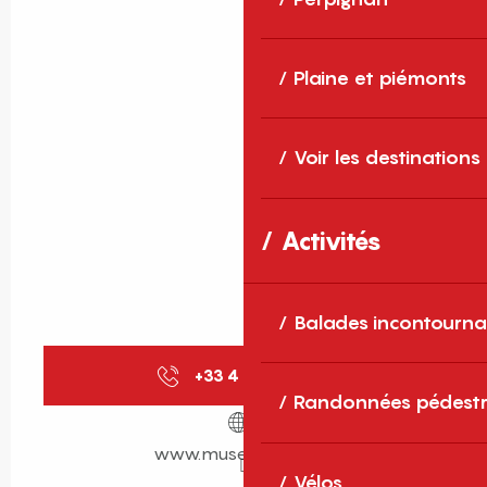
Plaine et piémonts
Voir les destinations
Activités
Balades incontourna
+33 4 68 66 19
▒▒
Randonnées pédestr
www.musee-rigaud.fr
Vélos