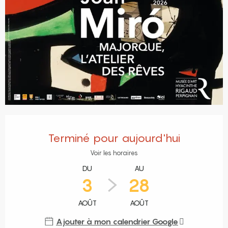
Ouverture et coordonnées
Terminé pour aujourd'hui
Voir les horaires
DU
AU
3
28
AOÛT
AOÛT
Ajouter à mon calendrier Google