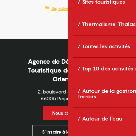
Sites touristiques
Signaler une erreur
Thermalisme, Thalas
Toutes les activités
Agence de Développement
Top 10 des activités
Touristique des Pyrénées-
Orientales
Autour de la gastron
2, boulevard des Pyrénées
terroirs
66005 Perpignan Cedex
Nous contacter
Autour de l'eau
S'inscrire à la newsletter