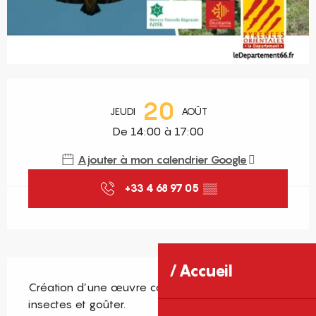
Ouverture et coordonnées
20
JEUDI
AOÛT
De 14:00 à 17:00
Ajouter à mon calendrier Google
+33 4 68 97 05
▒▒
Description
Accueil
Création d’une œuvre collective « la voilière aux 
insectes et goûter.