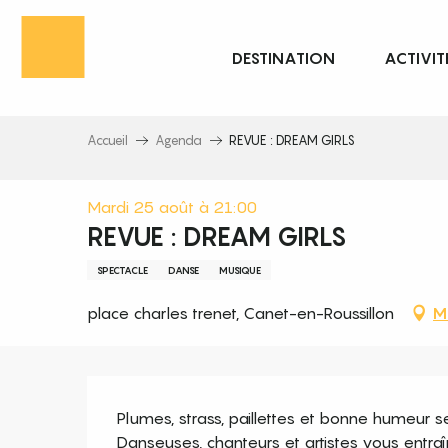
Aller
au
DESTINATION
ACTIVIT
contenu
principal
Accueil
Agenda
REVUE : DREAM GIRLS
Mardi 25 août à 21:00
REVUE : DREAM GIRLS
SPECTACLE
DANSE
MUSIQUE
place charles trenet, Canet-en-Roussillon
M
Description
Plumes, strass, paillettes et bonne humeur 
Danseuses, chanteurs et artistes vous entra