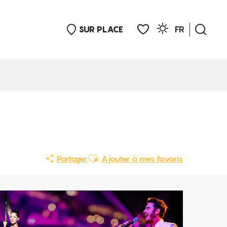
SUR PLACE
FR
Rech
Voir les favoris
Ajouter aux favoris
Partager
Ajouter à mes favoris