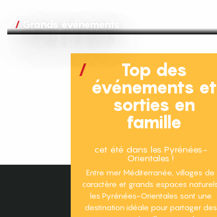
Grands événements
Top des
événements e
sorties en
famille
cet été dans les Pyrénées-
Orientales !
Entre mer Méditerranée, villages de
caractère et grands espaces naturels
les Pyrénées-Orientales sont une
destination idéale pour partager des