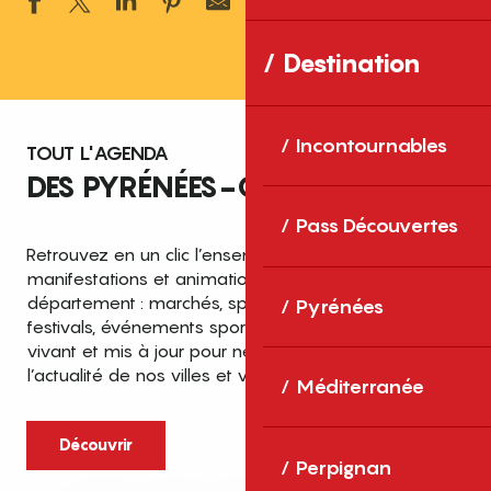
Ajouter aux 
Destination
Incontournables
TOUT L'AGENDA
DES PYRÉNÉES-ORIENTALES
Pass Découvertes
Retrouvez en un clic l’ensemble des fêtes,
manifestations et animations recensées dans le
département : marchés, spectacles, expositions,
Pyrénées
festivals, événements sportifs et culturels… un agenda
vivant et mis à jour pour ne rien manquer de
l’actualité de nos villes et villages.
Méditerranée
Découvrir
Perpignan