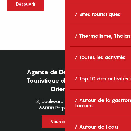
caractère et grands espaces naturels, les
Découvrir
Pyrénées-Orientales sont une destination
Sites touristiques
idéale pour partager des moments en
famille tout au long...
Thermalisme, Thalas
Toutes les activités
Agence de Développement
Top 10 des activités
Touristique des Pyrénées-
Orientales
Autour de la gastron
2, boulevard des Pyrénées
terroirs
66005 Perpignan Cedex
Nous contacter
Autour de l'eau