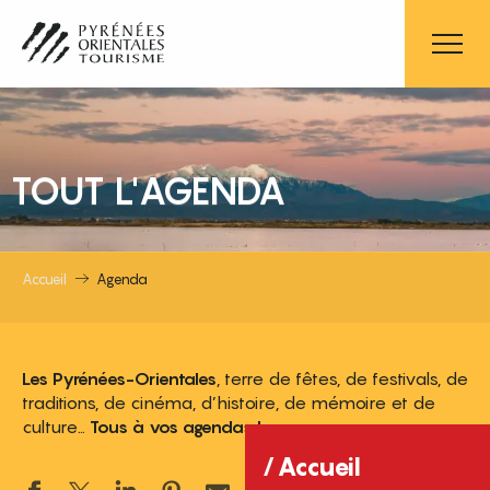
Aller
au
contenu
principal
TOUT L'AGENDA
Accueil
Agenda
Les Pyrénées-Orientales
, terre de fêtes, de festivals, de
traditions, de cinéma, d’histoire, de mémoire et de
culture…
Tous à vos agendas !
Accueil