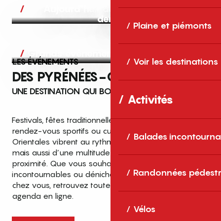
Aujourd’hui, demain et après-
demain
Plaine et piémonts
Grands événements
LES ÉVÉNEMENTS
Voir les destinations
DES PYRÉNÉES-ORIENTALES
UNE DESTINATION QUI BOUGE TOUTE L’ANNÉE
Activités
Festivals, fêtes traditionnelles, concerts, expositions,
rendez-vous sportifs ou culturels… les Pyrénées-
Balades incontourna
Orientales vibrent au rythme de grands temps forts
mais aussi d’une multitude d’événements de
proximité. Que vous souhaitiez vivre les
Top des événements et sorties
Randonnées pédestr
incontournables ou dénicher des sorties près de
en famille
chez vous, retrouvez toutes les infos dans notre
cet été dans les Pyrénées-Orientales
agenda en ligne.
!
Vélos
Entre mer Méditerranée, villages de