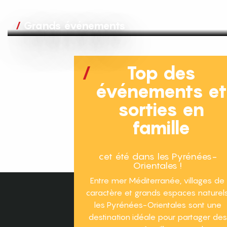
Grands événements
Top des
événements e
sorties en
famille
cet été dans les Pyrénées-
Orientales !
Entre mer Méditerranée, villages de
caractère et grands espaces naturels
les Pyrénées-Orientales sont une
destination idéale pour partager des