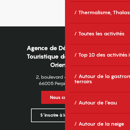
Thermalisme, Thalas
Toutes les activités
Agence de Développement
Top 10 des activités
Touristique des Pyrénées-
Orientales
Autour de la gastron
2, boulevard des Pyrénées
terroirs
66005 Perpignan Cedex
Nous contacter
Autour de l'eau
S'inscrire à la newsletter
Autour de la neige