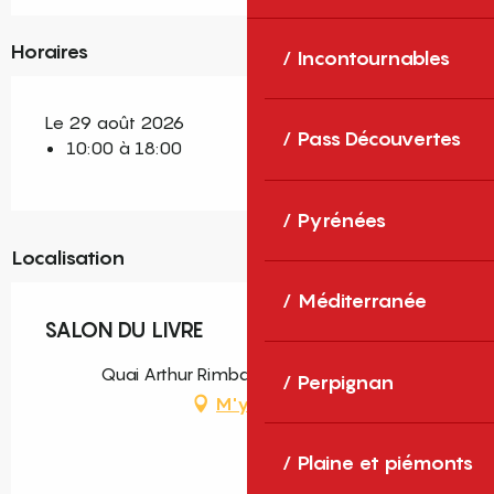
Horaires
Incontournables
Le 29 août 2026
Pass Découvertes
10:00 à 18:00
Pyrénées
Localisation
Méditerranée
SALON DU LIVRE
Quai Arthur Rimbaud, Saint-Cyprien
Perpignan
M'y rendre
Plaine et piémonts