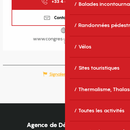
+33 4 68 68 26
▒▒
Balades incontourna
Contactez-nous
Randonnées pédestr
www.congres-perpignan.com
Vélos
Sites touristiques
Signaler une erreur
Thermalisme, Thalas
Toutes les activités
Agence de Développement