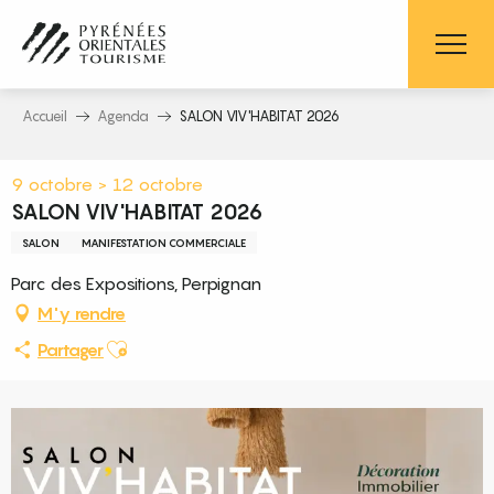
Aller
au
contenu
principal
Accueil
Agenda
SALON VIV'HABITAT 2026
9 octobre > 12 octobre
SALON VIV'HABITAT 2026
SALON
MANIFESTATION COMMERCIALE
Parc des Expositions, Perpignan
M'y rendre
Ajouter aux favoris
Partager