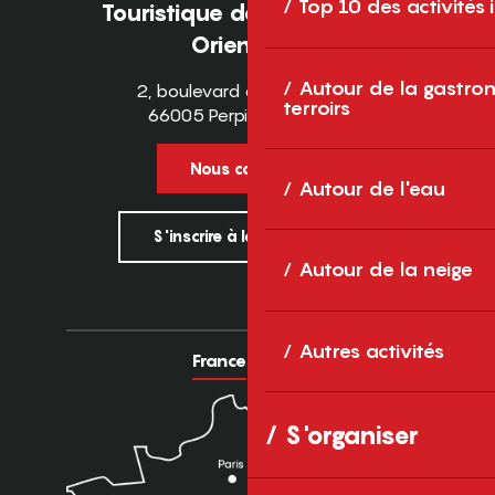
Top 10 des activités
Touristique des Pyrénées-
Orientales
Autour de la gastron
2, boulevard des Pyrénées
terroirs
66005 Perpignan Cedex
Nous contacter
Autour de l'eau
S'inscrire à la newsletter
Autour de la neige
Autres activités
France
Europe
S'organiser