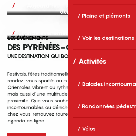
Aujourd’hui, demain et après-
demain
Plaine et piémonts
Grands événements
LES ÉVÉNEMENTS
Voir les destinations
DES PYRÉNÉES-ORIENTALES
UNE DESTINATION QUI BOUGE TOUTE L’ANNÉE
Activités
Festivals, fêtes traditionnelles, concerts, expositions,
rendez-vous sportifs ou culturels… les Pyrénées-
Balades incontourna
Orientales vibrent au rythme de grands temps forts
mais aussi d’une multitude d’événements de
proximité. Que vous souhaitiez vivre les
Top des événements et sorties
Randonnées pédestr
incontournables ou dénicher des sorties près de
en famille
chez vous, retrouvez toutes les infos dans notre
cet été dans les Pyrénées-Orientales
agenda en ligne.
!
Vélos
Entre mer Méditerranée, villages de