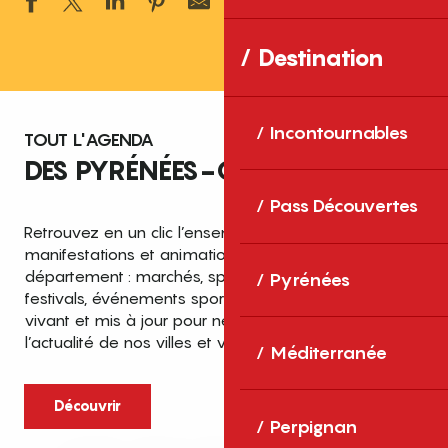
Ajouter aux 
Destination
Incontournables
TOUT L'AGENDA
DES PYRÉNÉES-ORIENTALES
Pass Découvertes
Retrouvez en un clic l’ensemble des fêtes,
manifestations et animations recensées dans le
département : marchés, spectacles, expositions,
Pyrénées
festivals, événements sportifs et culturels… un agenda
vivant et mis à jour pour ne rien manquer de
l’actualité de nos villes et villages.
Méditerranée
Découvrir
Perpignan