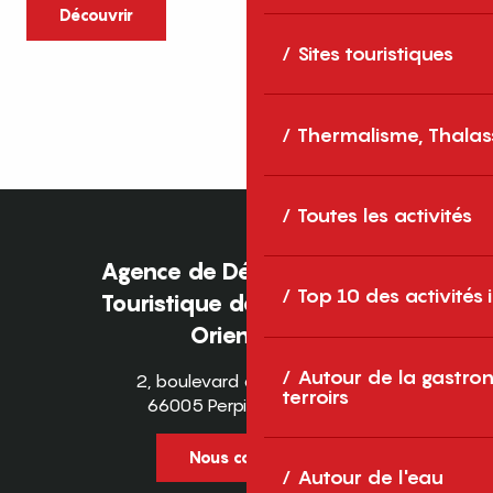
caractère et grands espaces naturels, les
Découvrir
Pyrénées-Orientales sont une destination
Sites touristiques
idéale pour partager des moments en
famille tout au long...
Thermalisme, Thalas
Toutes les activités
Agence de Développement
Top 10 des activités
Touristique des Pyrénées-
Orientales
Autour de la gastron
2, boulevard des Pyrénées
terroirs
66005 Perpignan Cedex
Nous contacter
Autour de l'eau