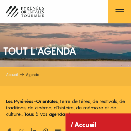
Aller
au
contenu
principal
TOUT L'AGENDA
Accueil
Agenda
Les Pyrénées-Orientales
, terre de fêtes, de festivals, de
traditions, de cinéma, d’histoire, de mémoire et de
culture…
Tous à vos agendas !
Accueil