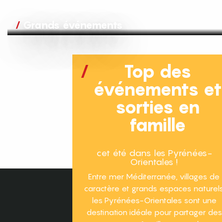
Grands événements
Top des
événements e
sorties en
famille
cet été dans les Pyrénées-
Orientales !
Entre mer Méditerranée, villages de
caractère et grands espaces naturels
les Pyrénées-Orientales sont une
destination idéale pour partager des