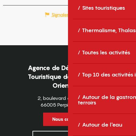
Sites touristiques
Signaler une erreur
Thermalisme, Thalas
Toutes les activités
Agence de Développement
Top 10 des activités
Touristique des Pyrénées-
Orientales
Autour de la gastron
2, boulevard des Pyrénées
terroirs
66005 Perpignan Cedex
Nous contacter
Autour de l'eau