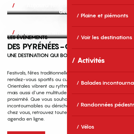
Aujourd’hui, demain et après-
demain
Plaine et piémonts
Grands événements
LES ÉVÉNEMENTS
Voir les destinations
DES PYRÉNÉES-ORIENTALES
UNE DESTINATION QUI BOUGE TOUTE L’ANNÉE
Activités
Festivals, fêtes traditionnelles, concerts, expositions,
rendez-vous sportifs ou culturels… les Pyrénées-
Balades incontourna
Orientales vibrent au rythme de grands temps forts
mais aussi d’une multitude d’événements de
proximité. Que vous souhaitiez vivre les
Top des événements et sorties
Randonnées pédestr
incontournables ou dénicher des sorties près de
en famille
chez vous, retrouvez toutes les infos dans notre
cet été dans les Pyrénées-Orientales
agenda en ligne.
!
Vélos
Entre mer Méditerranée, villages de