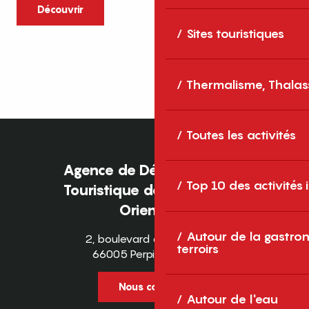
caractère et grands espaces naturels, les
Découvrir
Pyrénées-Orientales sont une destination
Sites touristiques
idéale pour partager des moments en
famille tout au long...
Thermalisme, Thalas
Toutes les activités
Agence de Développement
Top 10 des activités
Touristique des Pyrénées-
Orientales
Autour de la gastron
2, boulevard des Pyrénées
terroirs
66005 Perpignan Cedex
Nous contacter
Autour de l'eau