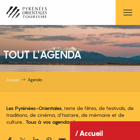
Aller
au
contenu
principal
TOUT L'AGENDA
Accueil
Agenda
Les Pyrénées-Orientales
, terre de fêtes, de festivals, de
traditions, de cinéma, d’histoire, de mémoire et de
culture…
Tous à vos agendas !
Accueil