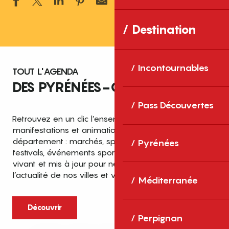
Ajouter aux 
Destination
Incontournables
TOUT L'AGENDA
DES PYRÉNÉES-ORIENTALES
Pass Découvertes
Retrouvez en un clic l’ensemble des fêtes,
manifestations et animations recensées dans le
département : marchés, spectacles, expositions,
Pyrénées
festivals, événements sportifs et culturels… un agenda
vivant et mis à jour pour ne rien manquer de
l’actualité de nos villes et villages.
Méditerranée
Découvrir
Perpignan