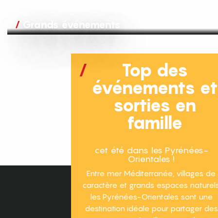
Grands événements
Top des
événements e
sorties en
famille
cet été dans les Pyrénées-
Orientales !
Entre mer Méditerranée, villages de
caractère et grands espaces naturels
les Pyrénées-Orientales sont une
destination idéale pour partager des