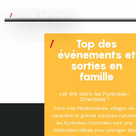
Grands événements
Top des
événements e
sorties en
famille
cet été dans les Pyrénées-
Orientales !
Entre mer Méditerranée, villages de
caractère et grands espaces naturels
les Pyrénées-Orientales sont une
destination idéale pour partager des