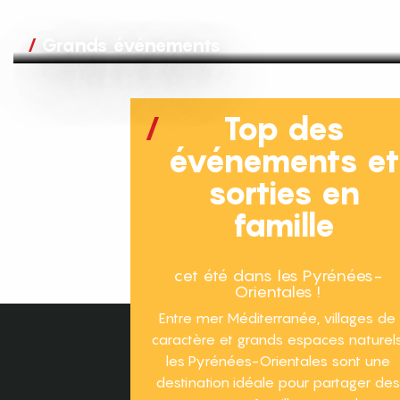
Grands événements
Top des
événements e
sorties en
famille
cet été dans les Pyrénées-
Orientales !
Entre mer Méditerranée, villages de
caractère et grands espaces naturels
les Pyrénées-Orientales sont une
destination idéale pour partager des