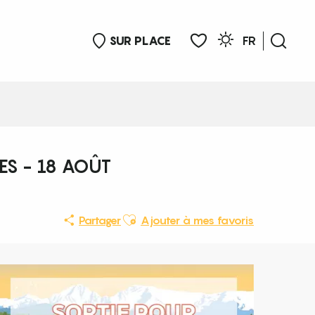
SUR PLACE
FR
Rech
Voir les favoris
ES - 18 AOÛT
Ajouter aux favoris
Partager
Ajouter à mes favoris