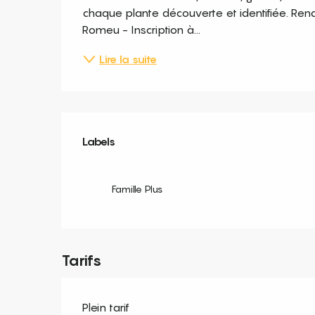
chaque plante découverte et identifiée. Ren
Romeu - Inscription à...
Lire la suite
Offres de prestation
Labels
Labels
Famille Plus
Tarifs
Plein tarif