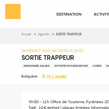
Aller
au
DESTINATION
ACTIVIT
contenu
principal
Accueil
Agenda
SORTIE TRAPPEUR
Vendredi 7 août de 14:00 à 15:30
SORTIE TRAPPEUR
RANDONNÉE, BALADE
ACTIVITÉS DE PLEINE NATURE
LOISIRS
N
Bolquère
M'y rendre
Description
9h30 - 11h Office de Tourisme, Pyrénées 2
Tarif : 10€/enfant | places limitées Informat