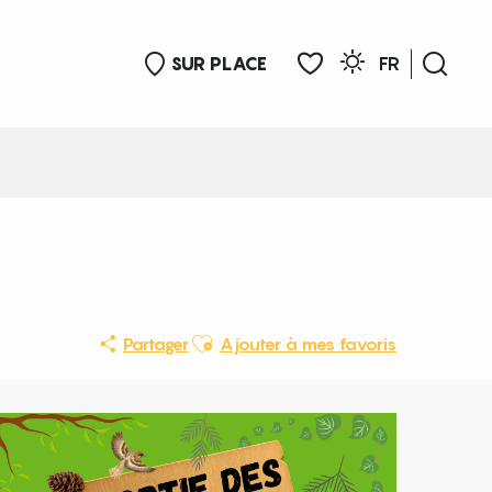
SUR PLACE
FR
Rech
Voir les favoris
Ajouter aux favoris
Partager
Ajouter à mes favoris