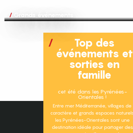
Grands événements
Top des
événements e
sorties en
famille
cet été dans les Pyrénées-
Orientales !
Entre mer Méditerranée, villages de
caractère et grands espaces naturels
les Pyrénées-Orientales sont une
destination idéale pour partager des