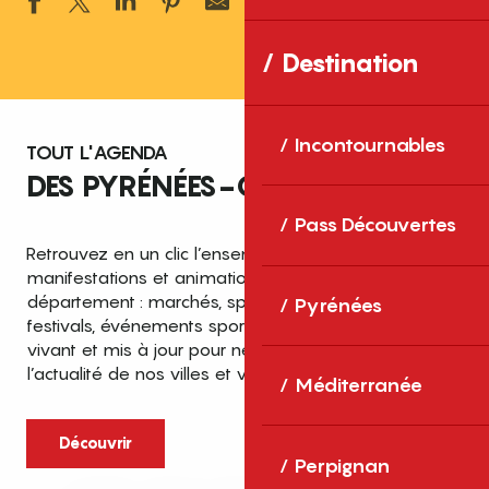
Ajouter aux 
Destination
Incontournables
TOUT L'AGENDA
DES PYRÉNÉES-ORIENTALES
Pass Découvertes
Retrouvez en un clic l’ensemble des fêtes,
manifestations et animations recensées dans le
département : marchés, spectacles, expositions,
Pyrénées
festivals, événements sportifs et culturels… un agenda
vivant et mis à jour pour ne rien manquer de
l’actualité de nos villes et villages.
Méditerranée
Découvrir
Perpignan