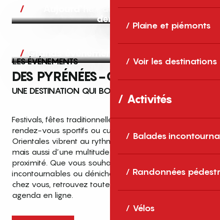
Aujourd’hui, demain et après-
demain
Plaine et piémonts
Grands événements
LES ÉVÉNEMENTS
Voir les destinations
DES PYRÉNÉES-ORIENTALES
UNE DESTINATION QUI BOUGE TOUTE L’ANNÉE
Activités
Festivals, fêtes traditionnelles, concerts, expositions,
rendez-vous sportifs ou culturels… les Pyrénées-
Balades incontourna
Orientales vibrent au rythme de grands temps forts
mais aussi d’une multitude d’événements de
proximité. Que vous souhaitiez vivre les
Top des événements et sorties
Randonnées pédestr
incontournables ou dénicher des sorties près de
en famille
chez vous, retrouvez toutes les infos dans notre
cet été dans les Pyrénées-Orientales
agenda en ligne.
!
Vélos
Entre mer Méditerranée, villages de