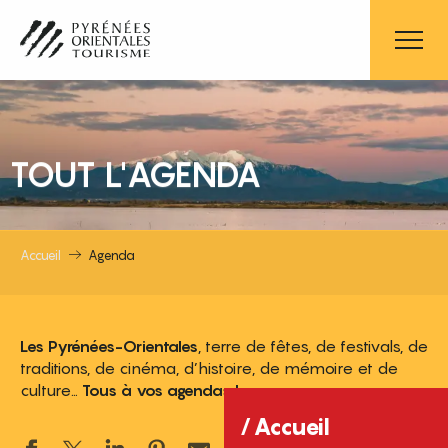
Aller
au
contenu
principal
TOUT L'AGENDA
Accueil
Agenda
Les Pyrénées-Orientales
, terre de fêtes, de festivals, de
traditions, de cinéma, d’histoire, de mémoire et de
culture…
Tous à vos agendas !
Accueil