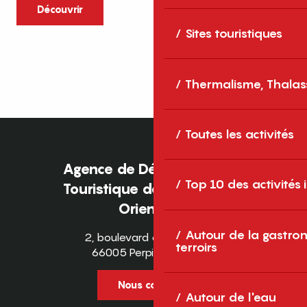
caractère et grands espaces naturels, les
Découvrir
Pyrénées-Orientales sont une destination
Sites touristiques
idéale pour partager des moments en
famille tout au long...
Thermalisme, Thalas
Toutes les activités
Agence de Développement
Top 10 des activités
Touristique des Pyrénées-
Orientales
Autour de la gastron
2, boulevard des Pyrénées
terroirs
66005 Perpignan Cedex
Nous contacter
Autour de l'eau