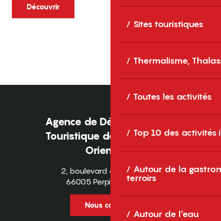
caractère et grands espaces naturels, les
Découvrir
Pyrénées-Orientales sont une destination
Sites touristiques
idéale pour partager des moments en
famille tout au long...
Thermalisme, Thalas
Toutes les activités
Agence de Développement
Top 10 des activités
Touristique des Pyrénées-
Orientales
Autour de la gastron
2, boulevard des Pyrénées
terroirs
66005 Perpignan Cedex
Nous contacter
Autour de l'eau