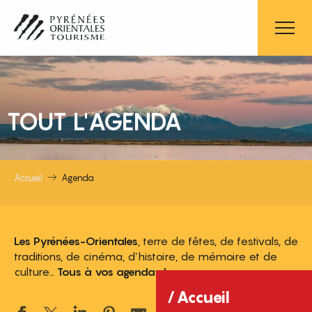
Aller
au
contenu
principal
TOUT L'AGENDA
Accueil
Agenda
Les Pyrénées-Orientales
, terre de fêtes, de festivals, de
traditions, de cinéma, d’histoire, de mémoire et de
culture…
Tous à vos agendas !
Accueil