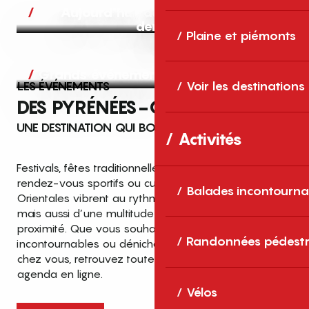
Aujourd’hui, demain et après-
demain
Plaine et piémonts
Grands événements
LES ÉVÉNEMENTS
Voir les destinations
DES PYRÉNÉES-ORIENTALES
UNE DESTINATION QUI BOUGE TOUTE L’ANNÉE
Activités
Festivals, fêtes traditionnelles, concerts, expositions,
rendez-vous sportifs ou culturels… les Pyrénées-
Balades incontourna
Orientales vibrent au rythme de grands temps forts
mais aussi d’une multitude d’événements de
proximité. Que vous souhaitiez vivre les
Top des événements et sorties
Randonnées pédestr
incontournables ou dénicher des sorties près de
en famille
chez vous, retrouvez toutes les infos dans notre
cet été dans les Pyrénées-Orientales
agenda en ligne.
!
Vélos
Entre mer Méditerranée, villages de