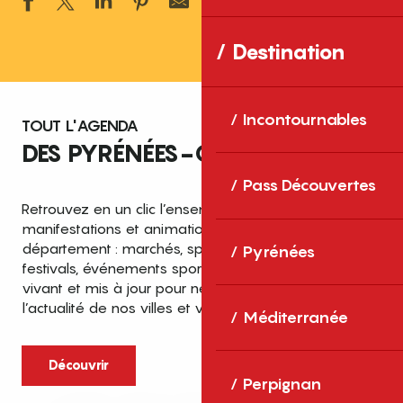
Ajouter aux 
Destination
Incontournables
TOUT L'AGENDA
DES PYRÉNÉES-ORIENTALES
Pass Découvertes
Retrouvez en un clic l’ensemble des fêtes,
manifestations et animations recensées dans le
département : marchés, spectacles, expositions,
Pyrénées
festivals, événements sportifs et culturels… un agenda
vivant et mis à jour pour ne rien manquer de
l’actualité de nos villes et villages.
Méditerranée
Découvrir
Perpignan