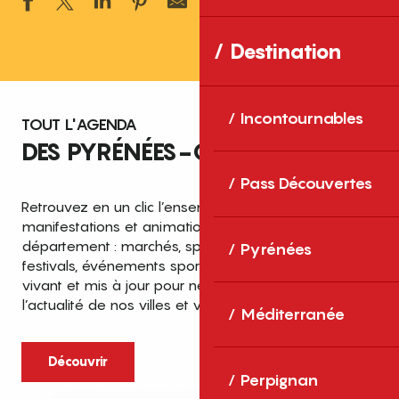
Ajouter aux 
Destination
Incontournables
TOUT L'AGENDA
DES PYRÉNÉES-ORIENTALES
Pass Découvertes
Retrouvez en un clic l’ensemble des fêtes,
manifestations et animations recensées dans le
département : marchés, spectacles, expositions,
Pyrénées
festivals, événements sportifs et culturels… un agenda
vivant et mis à jour pour ne rien manquer de
l’actualité de nos villes et villages.
Méditerranée
Découvrir
Perpignan