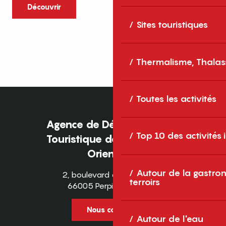
caractère et grands espaces naturels, les
Découvrir
Pyrénées-Orientales sont une destination
Sites touristiques
idéale pour partager des moments en
famille tout au long...
Thermalisme, Thalas
Toutes les activités
Agence de Développement
Top 10 des activités
Touristique des Pyrénées-
Orientales
Autour de la gastron
2, boulevard des Pyrénées
terroirs
66005 Perpignan Cedex
Nous contacter
Autour de l'eau