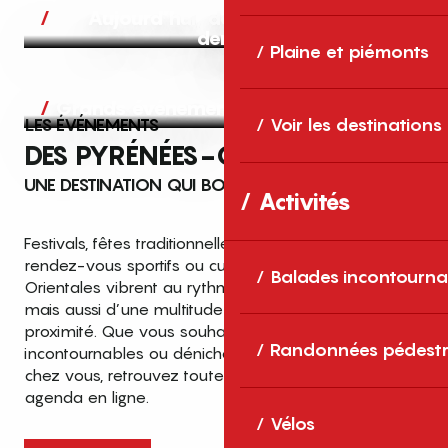
Aujourd’hui, demain et après-
demain
Plaine et piémonts
Grands événements
LES ÉVÉNEMENTS
Voir les destinations
DES PYRÉNÉES-ORIENTALES
UNE DESTINATION QUI BOUGE TOUTE L’ANNÉE
Activités
Festivals, fêtes traditionnelles, concerts, expositions,
rendez-vous sportifs ou culturels… les Pyrénées-
Balades incontourna
Orientales vibrent au rythme de grands temps forts
mais aussi d’une multitude d’événements de
proximité. Que vous souhaitiez vivre les
Top des événements et sorties
Randonnées pédestr
incontournables ou dénicher des sorties près de
en famille
chez vous, retrouvez toutes les infos dans notre
cet été dans les Pyrénées-Orientales
agenda en ligne.
!
Vélos
Entre mer Méditerranée, villages de