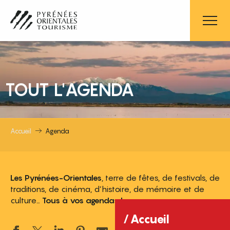
Aller
au
contenu
principal
TOUT L'AGENDA
Accueil
Agenda
Les Pyrénées-Orientales
, terre de fêtes, de festivals, de
traditions, de cinéma, d’histoire, de mémoire et de
culture…
Tous à vos agendas !
Accueil