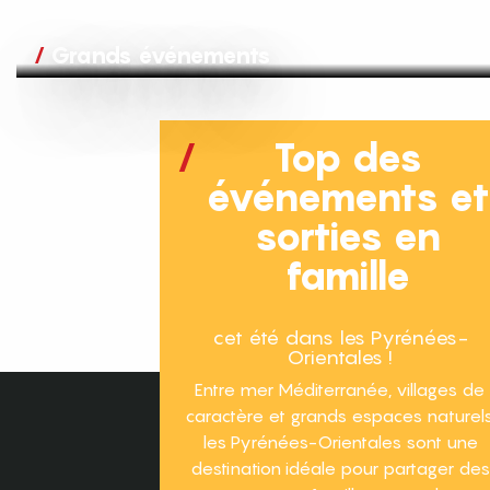
Grands événements
Top des
événements e
sorties en
famille
cet été dans les Pyrénées-
Orientales !
Entre mer Méditerranée, villages de
caractère et grands espaces naturels
les Pyrénées-Orientales sont une
destination idéale pour partager des