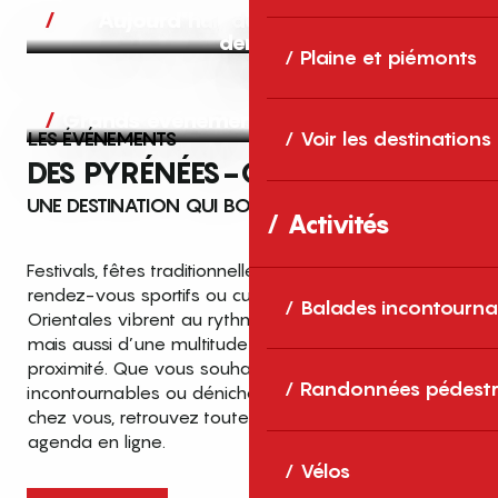
Aujourd’hui, demain et après-
demain
Plaine et piémonts
Grands événements
LES ÉVÉNEMENTS
Voir les destinations
DES PYRÉNÉES-ORIENTALES
UNE DESTINATION QUI BOUGE TOUTE L’ANNÉE
Activités
Festivals, fêtes traditionnelles, concerts, expositions,
rendez-vous sportifs ou culturels… les Pyrénées-
Balades incontourna
Orientales vibrent au rythme de grands temps forts
mais aussi d’une multitude d’événements de
proximité. Que vous souhaitiez vivre les
Top des événements et sorties
Randonnées pédestr
incontournables ou dénicher des sorties près de
en famille
chez vous, retrouvez toutes les infos dans notre
cet été dans les Pyrénées-Orientales
agenda en ligne.
!
Vélos
Entre mer Méditerranée, villages de