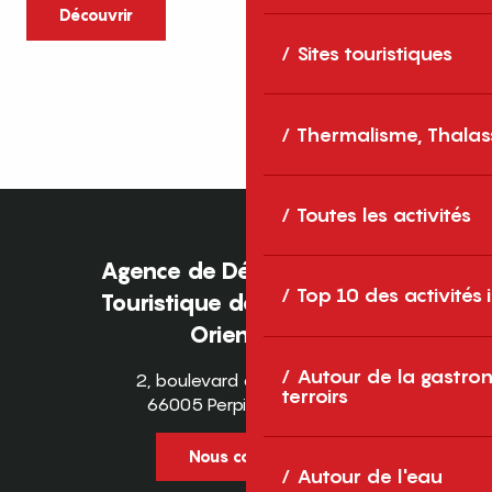
caractère et grands espaces naturels, les
Découvrir
Pyrénées-Orientales sont une destination
Sites touristiques
idéale pour partager des moments en
famille tout au long...
Thermalisme, Thalas
Toutes les activités
Agence de Développement
Top 10 des activités
Touristique des Pyrénées-
Orientales
Autour de la gastron
2, boulevard des Pyrénées
terroirs
66005 Perpignan Cedex
Nous contacter
Autour de l'eau