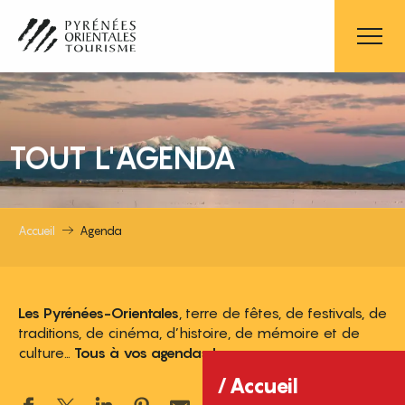
Aller
au
contenu
principal
TOUT L'AGENDA
Accueil
Agenda
Les Pyrénées-Orientales
, terre de fêtes, de festivals, de
traditions, de cinéma, d’histoire, de mémoire et de
culture…
Tous à vos agendas !
Accueil