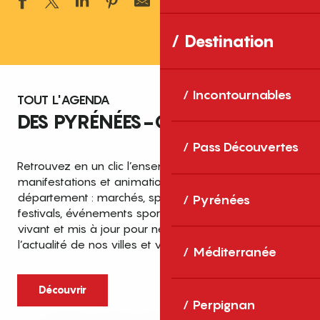
Ajouter aux 
Destination
Incontournables
TOUT L'AGENDA
DES PYRÉNÉES-ORIENTALES
Pass Découvertes
Retrouvez en un clic l’ensemble des fêtes,
manifestations et animations recensées dans le
département : marchés, spectacles, expositions,
Pyrénées
festivals, événements sportifs et culturels… un agenda
vivant et mis à jour pour ne rien manquer de
l’actualité de nos villes et villages.
Méditerranée
Découvrir
Perpignan