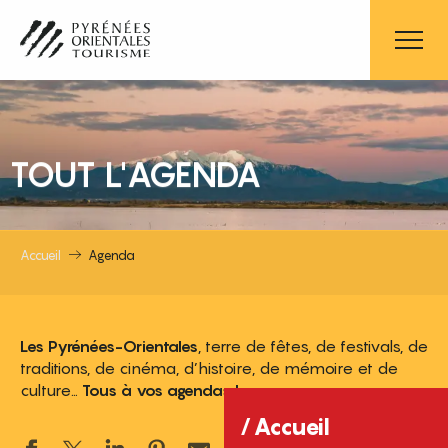
Aller
au
contenu
principal
TOUT L'AGENDA
Accueil
Agenda
Les Pyrénées-Orientales
, terre de fêtes, de festivals, de
traditions, de cinéma, d’histoire, de mémoire et de
culture…
Tous à vos agendas !
Accueil