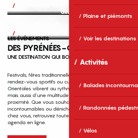
Aujourd’hui, demain et après-
demain
Plaine et piémonts
Grands événements
LES ÉVÉNEMENTS
Voir les destinations
DES PYRÉNÉES-ORIENTALES
UNE DESTINATION QUI BOUGE TOUTE L’ANNÉE
Activités
Festivals, fêtes traditionnelles, concerts, expositions,
rendez-vous sportifs ou culturels… les Pyrénées-
Balades incontourna
Orientales vibrent au rythme de grands temps forts
mais aussi d’une multitude d’événements de
proximité. Que vous souhaitiez vivre les
Top des événements et sorties
Randonnées pédestr
incontournables ou dénicher des sorties près de
en famille
chez vous, retrouvez toutes les infos dans notre
cet été dans les Pyrénées-Orientales
agenda en ligne.
!
Vélos
Entre mer Méditerranée, villages de