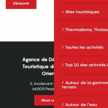
caractère et grands espaces naturels, les
Découvrir
Pyrénées-Orientales sont une destination
Sites touristiques
idéale pour partager des moments en
famille tout au long...
Thermalisme, Thalas
Toutes les activités
Agence de Développement
Top 10 des activités
Touristique des Pyrénées-
Orientales
Autour de la gastron
2, boulevard des Pyrénées
terroirs
66005 Perpignan Cedex
Nous contacter
Autour de l'eau