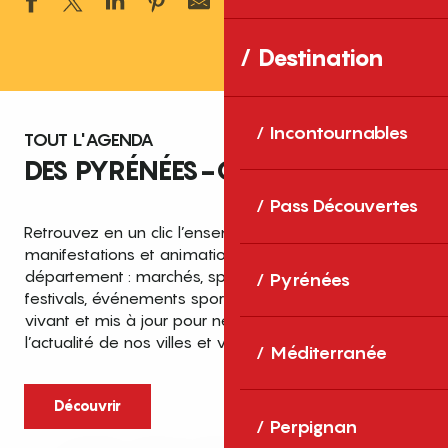
Ajouter aux 
Destination
Incontournables
TOUT L'AGENDA
DES PYRÉNÉES-ORIENTALES
Pass Découvertes
Retrouvez en un clic l’ensemble des fêtes,
manifestations et animations recensées dans le
département : marchés, spectacles, expositions,
Pyrénées
festivals, événements sportifs et culturels… un agenda
vivant et mis à jour pour ne rien manquer de
l’actualité de nos villes et villages.
Méditerranée
Découvrir
Perpignan