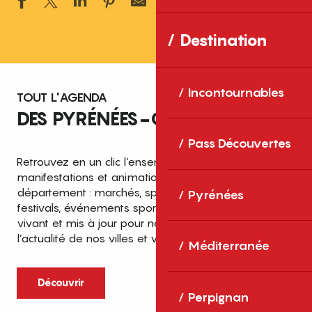
Ajouter aux 
Destination
Incontournables
TOUT L'AGENDA
DES PYRÉNÉES-ORIENTALES
Pass Découvertes
Retrouvez en un clic l’ensemble des fêtes,
manifestations et animations recensées dans le
département : marchés, spectacles, expositions,
Pyrénées
festivals, événements sportifs et culturels… un agenda
vivant et mis à jour pour ne rien manquer de
l’actualité de nos villes et villages.
Méditerranée
Découvrir
Perpignan