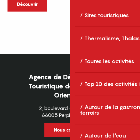
caractère et grands espaces naturels, les
Découvrir
Pyrénées-Orientales sont une destination
Sites touristiques
idéale pour partager des moments en
famille tout au long...
Thermalisme, Thalas
Toutes les activités
Agence de Développement
Top 10 des activités
Touristique des Pyrénées-
Orientales
Autour de la gastron
2, boulevard des Pyrénées
terroirs
66005 Perpignan Cedex
Nous contacter
Autour de l'eau