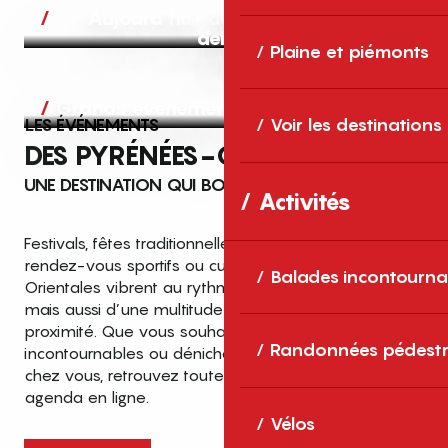
Aujourd’hui, demain et après-
demain
Plaine et piémonts
Grands événements
LES ÉVÉNEMENTS
Voir les destinations
DES PYRÉNÉES-ORIENTALES
UNE DESTINATION QUI BOUGE TOUTE L’ANNÉE
Activités
Festivals, fêtes traditionnelles, concerts, expositions,
rendez-vous sportifs ou culturels… les Pyrénées-
Balades incontourna
Orientales vibrent au rythme de grands temps forts
mais aussi d’une multitude d’événements de
proximité. Que vous souhaitiez vivre les
Top des événements et sorties
Randonnées pédestr
incontournables ou dénicher des sorties près de
en famille
chez vous, retrouvez toutes les infos dans notre
cet été dans les Pyrénées-Orientales
agenda en ligne.
!
Vélos
Entre mer Méditerranée, villages de