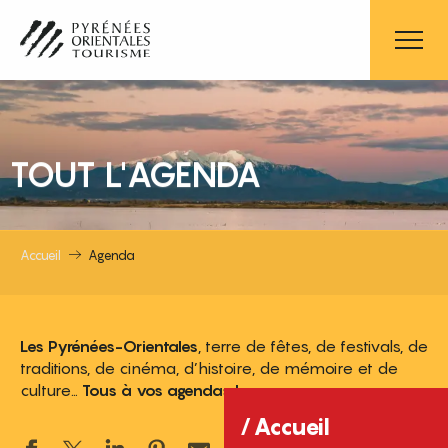
Aller
au
contenu
principal
TOUT L'AGENDA
Accueil
Agenda
Les Pyrénées-Orientales
, terre de fêtes, de festivals, de
traditions, de cinéma, d’histoire, de mémoire et de
culture…
Tous à vos agendas !
Accueil