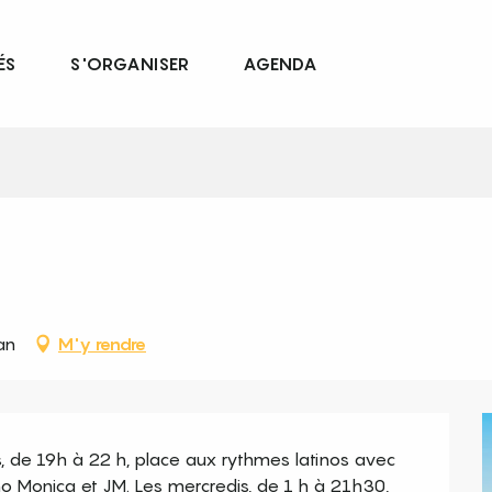
ÉS
S'ORGANISER
AGENDA
an
M'y rendre
s, de 19h à 22 h, place aux rythmes latinos avec 
no Monica et JM. Les mercredis, de 1 h à 21h30, 