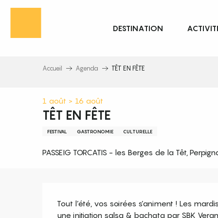
Aller
au
DESTINATION
ACTIVIT
contenu
principal
Accueil
Agenda
TÊT EN FÊTE
1 août > 16 août
TÊT EN FÊTE
FESTIVAL
GASTRONOMIE
CULTURELLE
PASSEIG TORCATIS - les Berges de la Têt, Perpign
Description
Tout l’été, vos soirées s’animent ! Les mardi
une initiation salsa & bachata par SBK Vera