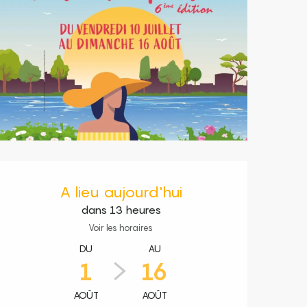
Ouverture et coordonnées
A lieu aujourd'hui
dans 13 heures
Voir les horaires
DU
AU
1
16
AOÛT
AOÛT