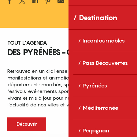
Ajouter aux 
Destination
Incontournables
TOUT L'AGENDA
DES PYRÉNÉES-ORIENTALES
Pass Découvertes
Retrouvez en un clic l’ensemble des fêtes,
manifestations et animations recensées dans le
département : marchés, spectacles, expositions,
Pyrénées
festivals, événements sportifs et culturels… un agenda
vivant et mis à jour pour ne rien manquer de
l’actualité de nos villes et villages.
Méditerranée
Découvrir
Perpignan