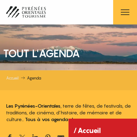
Aller
au
contenu
principal
TOUT L'AGENDA
Accueil
Agenda
Les Pyrénées-Orientales
, terre de fêtes, de festivals, de
traditions, de cinéma, d’histoire, de mémoire et de
culture…
Tous à vos agendas !
Accueil