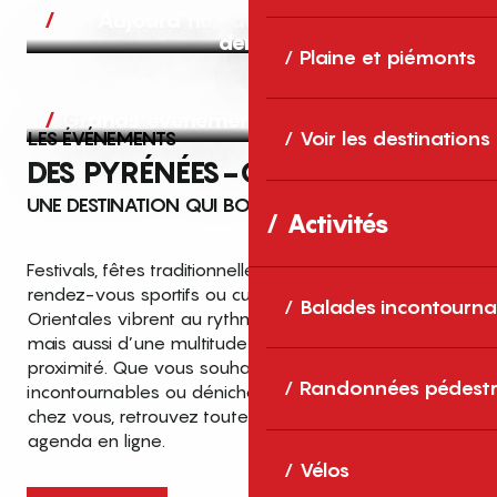
Aujourd’hui, demain et après-
demain
Plaine et piémonts
Grands événements
LES ÉVÉNEMENTS
Voir les destinations
DES PYRÉNÉES-ORIENTALES
UNE DESTINATION QUI BOUGE TOUTE L’ANNÉE
Activités
Festivals, fêtes traditionnelles, concerts, expositions,
rendez-vous sportifs ou culturels… les Pyrénées-
Balades incontourna
Orientales vibrent au rythme de grands temps forts
mais aussi d’une multitude d’événements de
proximité. Que vous souhaitiez vivre les
Top des événements et sorties
Randonnées pédestr
incontournables ou dénicher des sorties près de
en famille
chez vous, retrouvez toutes les infos dans notre
cet été dans les Pyrénées-Orientales
agenda en ligne.
!
Vélos
Entre mer Méditerranée, villages de