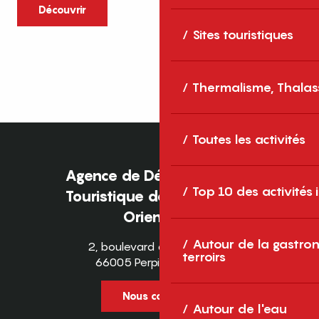
caractère et grands espaces naturels, les
Découvrir
Pyrénées-Orientales sont une destination
Sites touristiques
idéale pour partager des moments en
famille tout au long...
Thermalisme, Thalas
Toutes les activités
Agence de Développement
Top 10 des activités
Touristique des Pyrénées-
Orientales
Autour de la gastron
2, boulevard des Pyrénées
terroirs
66005 Perpignan Cedex
Nous contacter
Autour de l'eau