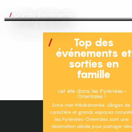
Grands événements
Top des
événements e
sorties en
famille
cet été dans les Pyrénées-
Orientales !
Entre mer Méditerranée, villages de
caractère et grands espaces naturels
les Pyrénées-Orientales sont une
destination idéale pour partager des