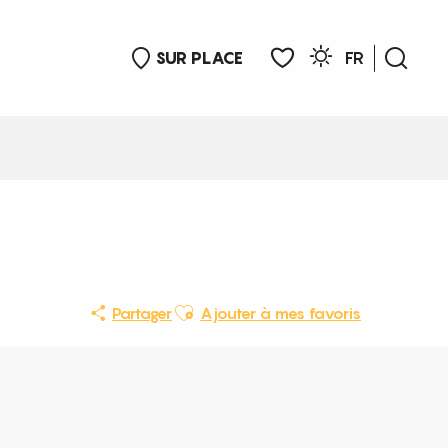
SUR PLACE
FR
Rech
Voir les favoris
Ajouter aux favoris
Partager
Ajouter à mes favoris