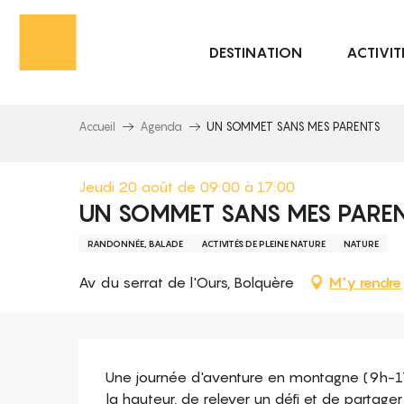
Aller
au
DESTINATION
ACTIVIT
contenu
principal
Accueil
Agenda
UN SOMMET SANS MES PARENTS
Jeudi 20 août de 09:00 à 17:00
UN SOMMET SANS MES PARE
RANDONNÉE, BALADE
ACTIVITÉS DE PLEINE NATURE
NATURE
Av du serrat de l'Ours, Bolquère
M'y rendre
Description
Une journée d'aventure en montagne (9h-17
la hauteur, de relever un défi et de partager