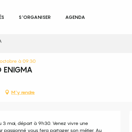
ÉS
S'ORGANISER
AGENDA
A
octobre à 09:30
O ENIGMA
M'y rendre
 3 mai, départ à 9h30. Venez vivre une 
ur passionné vous fera partager son métier. Au 