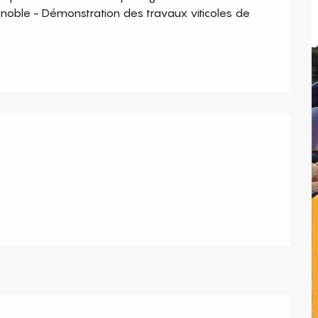
gnoble - Démonstration des travaux viticoles de 
s