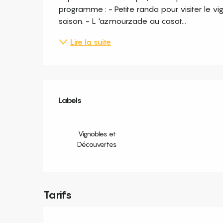
programme : - Petite rando pour visiter le vi
saison. - L 'azmourzade au casot...
Lire la suite
Offres de prestation
Labels
Labels
Vignobles et
Découvertes
Tarifs