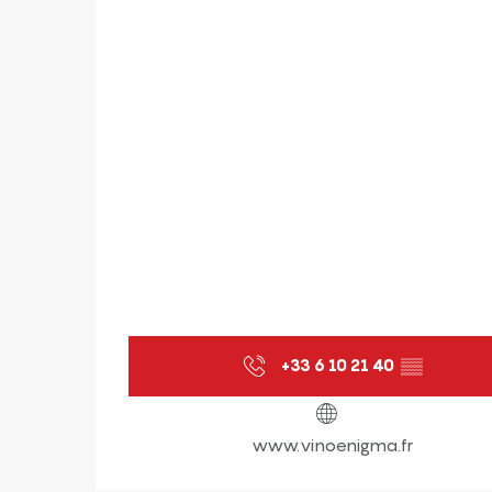
+33 6 10 21 40
▒▒
www.vinoenigma.fr