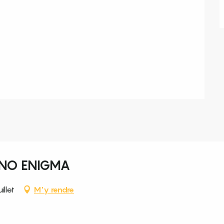
INO ENIGMA
llet
M'y rendre