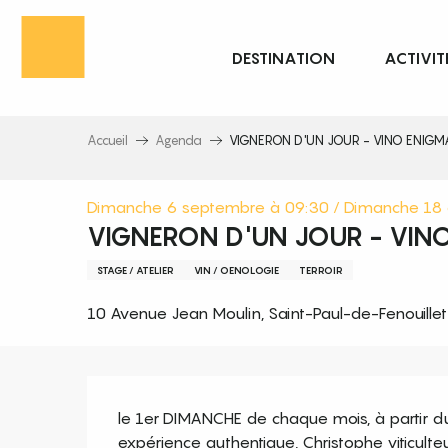
Aller
au
DESTINATION
ACTIVIT
contenu
principal
Accueil
Agenda
VIGNERON D'UN JOUR - VINO ENIGM
Dimanche 6 septembre à 09:30 / Dimanche 18 
VIGNERON D'UN JOUR - VIN
STAGE / ATELIER
VIN / OENOLOGIE
TERROIR
10 Avenue Jean Moulin, Saint-Paul-de-Fenouillet
Description
le 1er DIMANCHE de chaque mois, à partir du
expérience authentique, Christophe viticulte