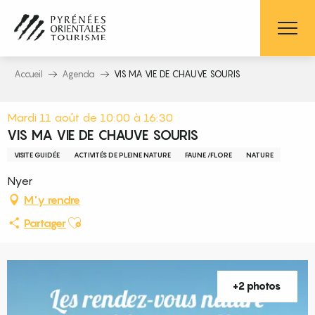
Aller
au
contenu
principal
Accueil
Agenda
VIS MA VIE DE CHAUVE SOURIS
Mardi 11 août de 10:00 à 16:30
VIS MA VIE DE CHAUVE SOURIS
VISITE GUIDÉE
ACTIVITÉS DE PLEINE NATURE
FAUNE /FLORE
NATURE
Nyer
M'y rendre
Ajouter aux favoris
Partager
+2 photos