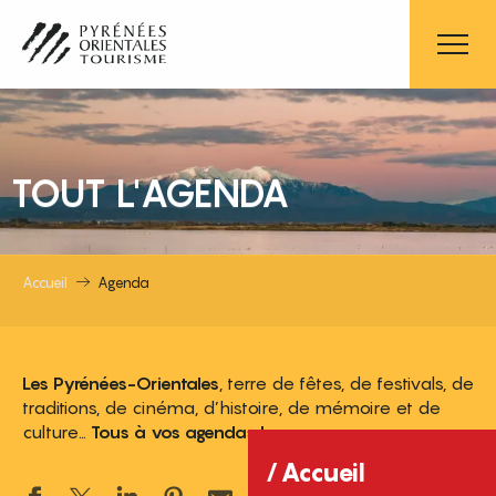
Aller
au
contenu
principal
TOUT L'AGENDA
Accueil
Agenda
Les Pyrénées-Orientales
, terre de fêtes, de festivals, de
traditions, de cinéma, d’histoire, de mémoire et de
culture…
Tous à vos agendas !
Accueil