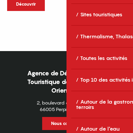
caractère et grands espaces naturels, les
Découvrir
Pyrénées-Orientales sont une destination
Sites touristiques
idéale pour partager des moments en
famille tout au long...
Thermalisme, Thalas
Toutes les activités
Agence de Développement
Top 10 des activités
Touristique des Pyrénées-
Orientales
Autour de la gastron
2, boulevard des Pyrénées
terroirs
66005 Perpignan Cedex
Nous contacter
Autour de l'eau