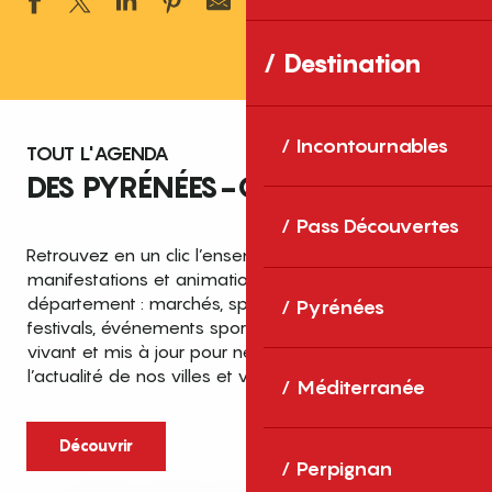
Ajouter aux 
Destination
Incontournables
TOUT L'AGENDA
DES PYRÉNÉES-ORIENTALES
Pass Découvertes
Retrouvez en un clic l’ensemble des fêtes,
manifestations et animations recensées dans le
département : marchés, spectacles, expositions,
Pyrénées
festivals, événements sportifs et culturels… un agenda
vivant et mis à jour pour ne rien manquer de
l’actualité de nos villes et villages.
Méditerranée
Découvrir
Perpignan