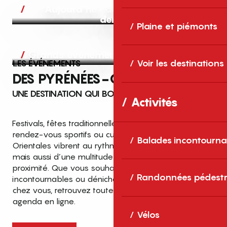
Aujourd’hui, demain et après-
demain
Plaine et piémonts
Grands événements
LES ÉVÉNEMENTS
Voir les destinations
DES PYRÉNÉES-ORIENTALES
UNE DESTINATION QUI BOUGE TOUTE L’ANNÉE
Activités
Festivals, fêtes traditionnelles, concerts, expositions,
rendez-vous sportifs ou culturels… les Pyrénées-
Balades incontourna
Orientales vibrent au rythme de grands temps forts
mais aussi d’une multitude d’événements de
proximité. Que vous souhaitiez vivre les
Top des événements et sorties
Randonnées pédestr
incontournables ou dénicher des sorties près de
en famille
chez vous, retrouvez toutes les infos dans notre
cet été dans les Pyrénées-Orientales
agenda en ligne.
!
Vélos
Entre mer Méditerranée, villages de