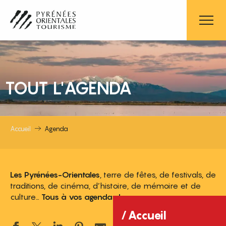
Aller
au
contenu
principal
TOUT L'AGENDA
Accueil
Agenda
Les Pyrénées-Orientales
, terre de fêtes, de festivals, de
traditions, de cinéma, d’histoire, de mémoire et de
culture…
Tous à vos agendas !
Accueil