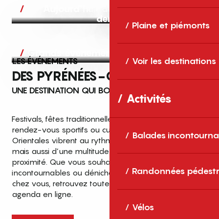
Aujourd’hui, demain et après-
demain
Plaine et piémonts
Grands événements
LES ÉVÉNEMENTS
Voir les destinations
DES PYRÉNÉES-ORIENTALES
UNE DESTINATION QUI BOUGE TOUTE L’ANNÉE
Activités
Festivals, fêtes traditionnelles, concerts, expositions,
rendez-vous sportifs ou culturels… les Pyrénées-
Balades incontourna
Orientales vibrent au rythme de grands temps forts
mais aussi d’une multitude d’événements de
proximité. Que vous souhaitiez vivre les
Top des événements et sorties
Randonnées pédestr
incontournables ou dénicher des sorties près de
en famille
chez vous, retrouvez toutes les infos dans notre
cet été dans les Pyrénées-Orientales
agenda en ligne.
!
Vélos
Entre mer Méditerranée, villages de