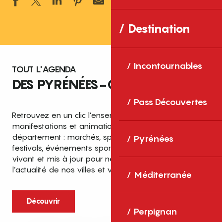
Ajouter aux 
Destination
Incontournables
TOUT L'AGENDA
DES PYRÉNÉES-ORIENTALES
Pass Découvertes
Retrouvez en un clic l’ensemble des fêtes,
manifestations et animations recensées dans le
département : marchés, spectacles, expositions,
Pyrénées
festivals, événements sportifs et culturels… un agenda
vivant et mis à jour pour ne rien manquer de
l’actualité de nos villes et villages.
Méditerranée
Découvrir
Perpignan