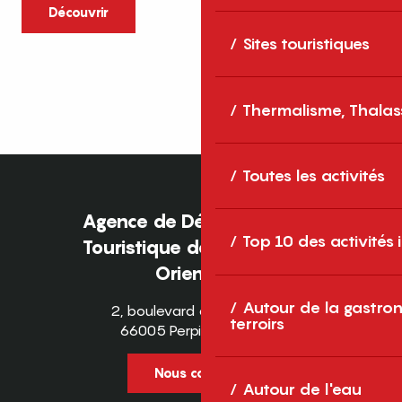
caractère et grands espaces naturels, les
Découvrir
Pyrénées-Orientales sont une destination
Sites touristiques
idéale pour partager des moments en
famille tout au long...
Thermalisme, Thalas
Toutes les activités
Agence de Développement
Top 10 des activités
Touristique des Pyrénées-
Orientales
Autour de la gastron
2, boulevard des Pyrénées
terroirs
66005 Perpignan Cedex
Nous contacter
Autour de l'eau