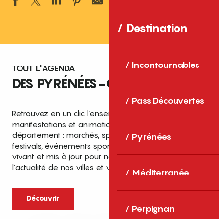
Ajouter aux 
Destination
Incontournables
TOUT L'AGENDA
DES PYRÉNÉES-ORIENTALES
Pass Découvertes
Retrouvez en un clic l’ensemble des fêtes,
manifestations et animations recensées dans le
département : marchés, spectacles, expositions,
Pyrénées
festivals, événements sportifs et culturels… un agenda
vivant et mis à jour pour ne rien manquer de
l’actualité de nos villes et villages.
Méditerranée
Découvrir
Perpignan