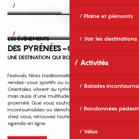
Aujourd’hui, demain et après-
demain
Plaine et piémonts
Grands événements
LES ÉVÉNEMENTS
Voir les destinations
DES PYRÉNÉES-ORIENTALES
UNE DESTINATION QUI BOUGE TOUTE L’ANNÉE
Activités
Festivals, fêtes traditionnelles, concerts, expositions,
rendez-vous sportifs ou culturels… les Pyrénées-
Balades incontourna
Orientales vibrent au rythme de grands temps forts
mais aussi d’une multitude d’événements de
proximité. Que vous souhaitiez vivre les
Top des événements et sorties
Randonnées pédestr
incontournables ou dénicher des sorties près de
en famille
chez vous, retrouvez toutes les infos dans notre
cet été dans les Pyrénées-Orientales
agenda en ligne.
!
Vélos
Entre mer Méditerranée, villages de