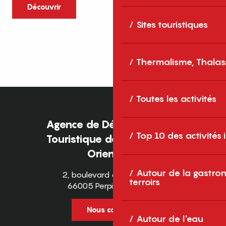
caractère et grands espaces naturels, les
Découvrir
Pyrénées-Orientales sont une destination
Sites touristiques
idéale pour partager des moments en
famille tout au long...
Thermalisme, Thalas
Toutes les activités
Agence de Développement
Top 10 des activités
Touristique des Pyrénées-
Orientales
Autour de la gastron
2, boulevard des Pyrénées
terroirs
66005 Perpignan Cedex
Nous contacter
Autour de l'eau