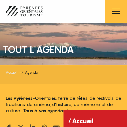
Aller
au
contenu
principal
TOUT L'AGENDA
Accueil
Agenda
Les Pyrénées-Orientales
, terre de fêtes, de festivals, de
traditions, de cinéma, d’histoire, de mémoire et de
culture…
Tous à vos agendas !
Accueil