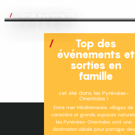
Grands événements
Top des
événements e
sorties en
famille
cet été dans les Pyrénées-
Orientales !
Entre mer Méditerranée, villages de
caractère et grands espaces naturels
les Pyrénées-Orientales sont une
destination idéale pour partager des