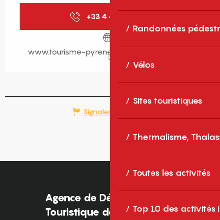
+33 4 48 98 00
▒▒
Randonnées pédestr
www.tourisme-pyrenees-mediterranee.com
Vélos
Sites touristiques
Signaler une erreur
Thermalisme, Thalas
Toutes les activités
Agence de Développement
Top 10 des activités
Touristique des Pyrénées-