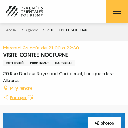
Aller
au
contenu
principal
Accueil
Agenda
VISITE CONTEE NOCTURNE
Mercredi 26 août de 21:00 à 22:30
VISITE CONTEE NOCTURNE
VISITE GUIDÉE
POUR ENFANT
CULTURELLE
20 Rue Docteur Raymond Carbonneil, Laroque-des-
Albères
M'y rendre
Ajouter aux favoris
Partager
+2 photos