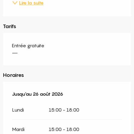
Lire la suite
Tarifs
Entrée gratuite
—
Horaires
Du
Jusqu'au
1 juillet 2026
26 août 2026
au
26 août 2026
Lundi
15:00 - 18:00
Mardi
15:00 - 18:00