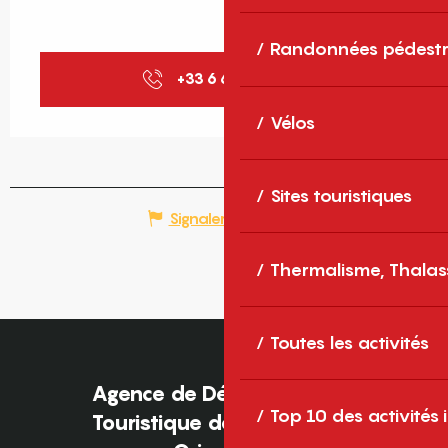
Randonnées pédestr
+33 6 67 65 36
▒▒
Vélos
Sites touristiques
Signaler une erreur
Thermalisme, Thalas
Toutes les activités
Agence de Développement
Top 10 des activités
Touristique des Pyrénées-